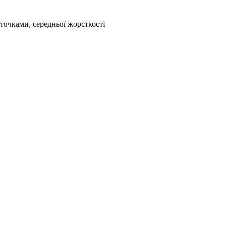
сточками, середньої жорсткості