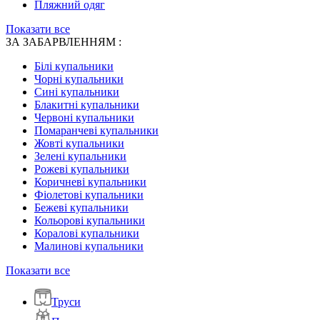
Пляжний одяг
Показати все
ЗА ЗАБАРВЛЕННЯМ :
Білі купальники
Чорні купальники
Сині купальники
Блакитні купальники
Червоні купальники
Помаранчеві купальники
Жовті купальники
Зелені купальники
Рожеві купальники
Коричневі купальники
Фіолетові купальники
Бежеві купальники
Кольорові купальники
Коралові купальники
Малинові купальники
Показати все
Труси