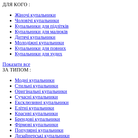
ДЛЯ КОГО :
Жіночі купальники
Чоловічі купальники
Купальники для підлітків
Купальники для малюків
Дитячі купальники
Молодіжні купальники
Купальники для повних
Купальники для худих
Показати все
ЗА ТИПОМ :
Модні купальники
Стильні купальники
Оригінальні купальники
Сучасні купальники
Ексклюзивні купальники
Елітні купальники
Красиві купальники
Брендові купальники
Фірмові купальники
Популярні купальники
Дизайнерські купальники