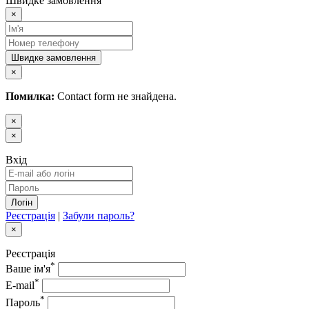
Швидке замовлення
×
Швидке замовлення
×
Помилка:
Contact form не знайдена.
×
×
Вхід
Логін
Реєстрація
|
Забули пароль?
×
Реєстрація
*
Ваше ім'я
*
E-mail
*
Пароль