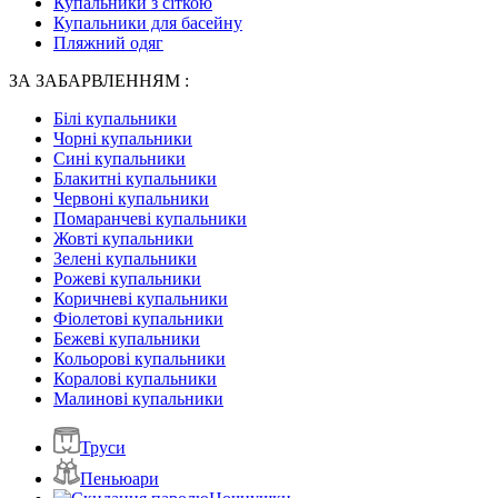
Купальники з сіткою
Купальники для басейну
Пляжний одяг
ЗА ЗАБАРВЛЕННЯМ :
Білі купальники
Чорні купальники
Сині купальники
Блакитні купальники
Червоні купальники
Помаранчеві купальники
Жовті купальники
Зелені купальники
Рожеві купальники
Коричневі купальники
Фіолетові купальники
Бежеві купальники
Кольорові купальники
Коралові купальники
Малинові купальники
Труси
Пеньюари