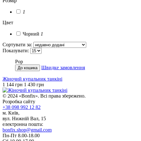
Розмір
1
Цвет
Чорний
1
Сортувати за:
Показувати:
Pop
Швидке замовлення
До кошика
Жіночий купальник танкіні
1 144
грн
1 430
грн
© 2024 «Bonfix». Всі права збережено.
Розробка сайту
+38 098 992 12 82
м. Київ,
вул. Нижній Вал, 15
електронна пошта:
bonfix.shop@gmail.com
Пн-Пт 8.00-18.00