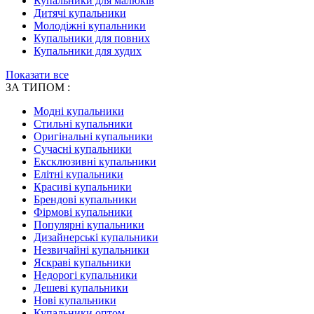
Купальники для малюків
Дитячі купальники
Молодіжні купальники
Купальники для повних
Купальники для худих
Показати все
ЗА ТИПОМ :
Модні купальники
Стильні купальники
Оригінальні купальники
Сучасні купальники
Ексклюзивні купальники
Елітні купальники
Красиві купальники
Брендові купальники
Фірмові купальники
Популярні купальники
Дизайнерські купальники
Незвичайні купальники
Яскраві купальники
Недорогі купальники
Дешеві купальники
Нові купальники
Купальники оптом