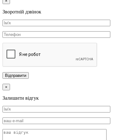
×
Зворотній дзвінок
×
Залишити відгук