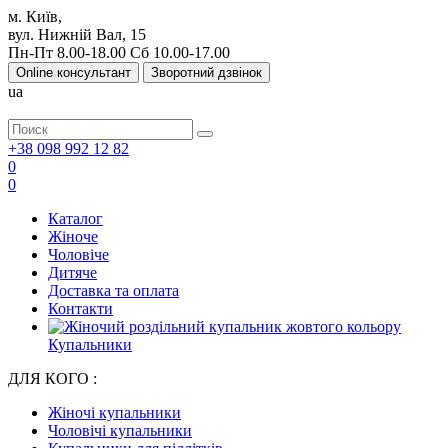
м. Київ,
вул. Нижній Вал, 15
Пн-Пт 8.00-18.00 Сб 10.00-17.00
Online консультант
Зворотний дзвінок
ua
+38 098 992 12 82
0
0
Каталог
Жіноче
Чоловіче
Дитяче
Доставка та оплата
Контакти
Купальники
ДЛЯ КОГО :
Жіночі купальники
Чоловічі купальники