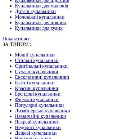
Купальники для підлітків
Купальники для малюків
Дитячі купальники
Молодіжні купальники
Купальники для повних
Купальники для худих
Показати все
ЗА ТИПОМ :
Модні купальники
Стильні купальники
Оригінальні купальники
Сучасні купальники
Ексклюзивні купальники
Елітні купальники
Красиві купальники
Брендові купальники
Фірмові купальники
Популярні купальники
Дизайнерські купальники
Незвичайні купальники
Яскраві купальники
Недорогі купальники
Дешеві купальники
Нові купальники