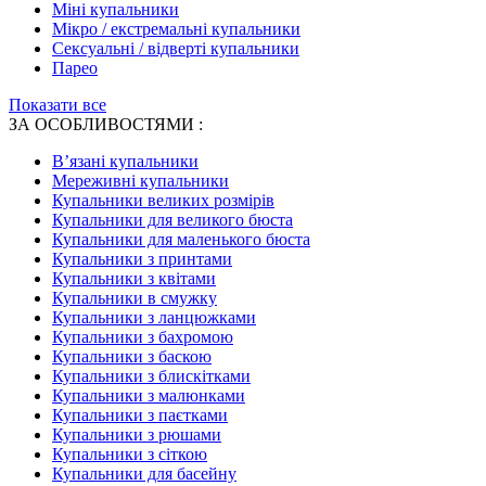
Міні купальники
Мікро / екстремальні купальники
Сексуальні / відверті купальники
Парео
Показати все
ЗА ОСОБЛИВОСТЯМИ :
В’язані купальники
Мереживні купальники
Купальники великих розмірів
Купальники для великого бюста
Купальники для маленького бюста
Купальники з принтами
Купальники з квітами
Купальники в смужку
Купальники з ланцюжками
Купальники з бахромою
Купальники з баскою
Купальники з блискітками
Купальники з малюнками
Купальники з паєтками
Купальники з рюшами
Купальники з сіткою
Купальники для басейну