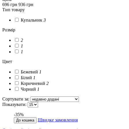
696
грн
936
грн
Тип товару
Купальник
3
Розмір
2
1
1
Цвет
Бежевий
1
Білий
1
Коричневий
2
Чорний
1
Сортувати за:
Показувати:
-35%
Швидке замовлення
До кошика