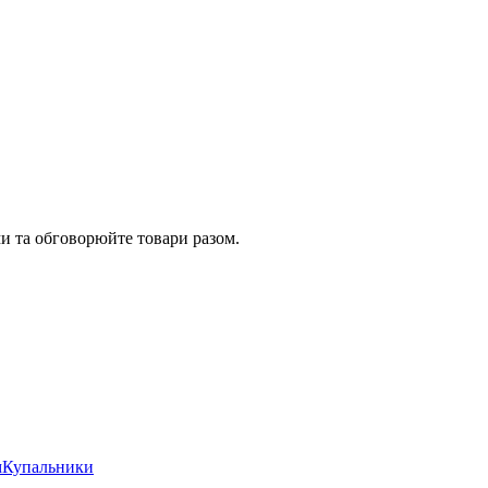
ми та обговорюйте товари разом.
Купальники