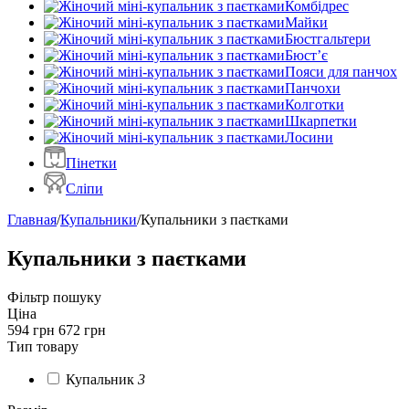
Комбідрес
Майки
Бюстгальтери
Бюст’є
Пояси для панчох
Панчохи
Колготки
Шкарпетки
Лосини
Пінетки
Сліпи
Главная
/
Купальники
/
Купальники з паєтками
Купальники з паєтками
Фільтр пошуку
Ціна
594
грн
672
грн
Тип товару
Купальник
3