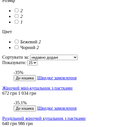
Розмір
2
2
1
Цвет
Бежевий
2
Чорний
2
Сортувати за:
Показувати:
-35%
Швидке замовлення
До кошика
Жіночий міні-купальник з паєтками
672
грн
1 034
грн
-35.1%
Швидке замовлення
До кошика
Роздільний жіночий купальник з паєтками
640
грн
986
грн