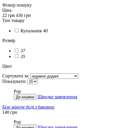
Фільтр пошуку
Ціна
22
грн
436
грн
Тип товару
Купальник
40
Розмір
37
35
Цвет
Сортувати за:
Показувати:
Pop
Швидке замовлення
До кошика
Біле жіноче боді з бавовни
140
грн
Pop
Швидке замовлення
До кошика