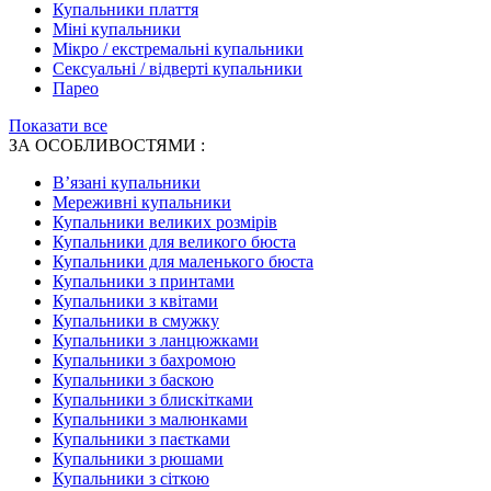
Купальники плаття
Міні купальники
Мікро / екстремальні купальники
Сексуальні / відверті купальники
Парео
Показати все
ЗА ОСОБЛИВОСТЯМИ :
В’язані купальники
Мереживні купальники
Купальники великих розмірів
Купальники для великого бюста
Купальники для маленького бюста
Купальники з принтами
Купальники з квітами
Купальники в смужку
Купальники з ланцюжками
Купальники з бахромою
Купальники з баскою
Купальники з блискітками
Купальники з малюнками
Купальники з паєтками
Купальники з рюшами
Купальники з сіткою