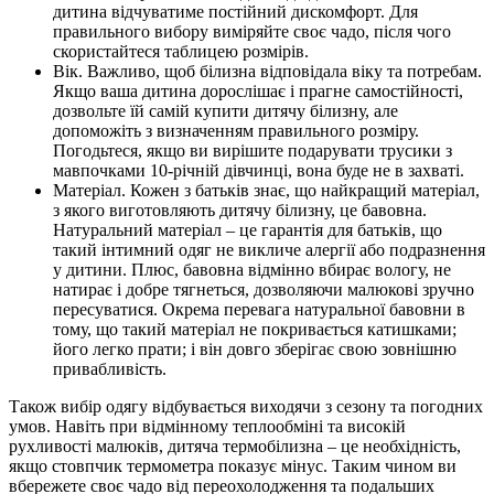
дитина відчуватиме постійний дискомфорт. Для
правильного вибору виміряйте своє чадо, після чого
скористайтеся таблицею розмірів.
Вік. Важливо, щоб білизна відповідала віку та потребам.
Якщо ваша дитина дорослішає і прагне самостійності,
дозвольте їй самій купити дитячу білизну, але
допоможіть з визначенням правильного розміру.
Погодьтеся, якщо ви вирішите подарувати трусики з
мавпочками 10-річній дівчинці, вона буде не в захваті.
Матеріал. Кожен з батьків знає, що найкращий матеріал,
з якого виготовляють дитячу білизну, це бавовна.
Натуральний матеріал – це гарантія для батьків, що
такий інтимний одяг не викличе алергії або подразнення
у дитини. Плюс, бавовна відмінно вбирає вологу, не
натирає і добре тягнеться, дозволяючи малюкові зручно
пересуватися. Окрема перевага натуральної бавовни в
тому, що такий матеріал не покривається катишками;
його легко прати; і він довго зберігає свою зовнішню
привабливість.
Також вибір одягу відбувається виходячи з сезону та погодних
умов. Навіть при відмінному теплообміні та високій
рухливості малюків, дитяча термобілизна – це необхідність,
якщо стовпчик термометра показує мінус. Таким чином ви
вбережете своє чадо від переохолодження та подальших