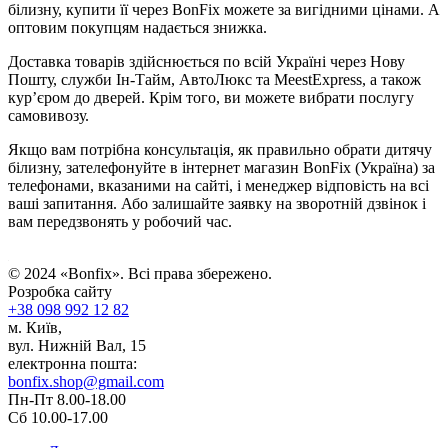
білизну, купити її через BonFix можете за вигідними цінами. А
оптовим покупцям надається знижка.
Доставка товарів здійснюється по всій Україні через Нову
Пошту, служби Ін-Тайм, АвтоЛюкс та MeestExpress, а також
кур’єром до дверей. Крім того, ви можете вибрати послугу
самовивозу.
Якщо вам потрібна консультація, як правильно обрати дитячу
білизну, зателефонуйте в інтернет магазин BonFix (Україна) за
телефонами, вказаними на сайті, і менеджер відповість на всі
ваші запитання. Або залишайте заявку на зворотній дзвінок і
вам передзвонять у робочий час.
© 2024 «Bonfix». Всі права збережено.
Розробка сайту
+38 098 992 12 82
м. Київ,
вул. Нижній Вал, 15
електронна пошта:
bonfix.shop@gmail.com
Пн-Пт 8.00-18.00
Сб 10.00-17.00