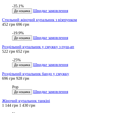
-35.1%
Швидке замовлення
До кошика
Стильний жіночий купальник з візерунком
452
грн
696
грн
-19.9%
Швидке замовлення
До кошика
Роздільний купальник у смужку з пуш-ап
522
грн
652
грн
-25%
Швидке замовлення
До кошика
Роздільний купальник бандо у смужку
696
грн
928
грн
Pop
Швидке замовлення
До кошика
Жіночий купальник танкіні
1 144
грн
1 430
грн