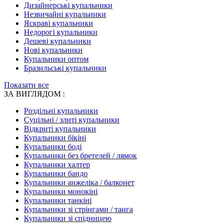
Дизайнерські купальники
Незвичайні купальники
Яскраві купальники
Недорогі купальники
Дешеві купальники
Нові купальники
Купальники оптом
Бразильські купальники
Показати все
ЗА ВИГЛЯДОМ :
Роздільні купальники
Суцільні / злиті купальники
Відкриті купальники
Купальники бікіні
Купальники боді
Купальники без бретелей / лямок
Купальники халтер
Купальники бандо
Купальники анжеліка / балконет
Купальники монокіні
Купальники танкіні
Купальники зі стрінгами / танга
Купальники зі спідницею