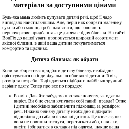
матеріали за доступними цінами
Будь-яка мама любить купувати дитячі речі, щоб її чадо
виглядало найстильнішим. Але, перш ніж обирати маленьку
сукню або смокінг, треба пам’ятати, що головне та
першочергове придбання – це дитяча спідня білизна. На сайті
BonFix до вашої уваги пропонується широкий асортимент
якісної білизни, в якій ваша дитина почуватиметься
комфортно та щасливо.
Дитяча білизна: як обрати
Коли ви збираєтеся придбати дитячу білизну, необхідно
орієнтуватися на індивідуальні особливості дитини: її вік,
розмір та потреби. Тоді вдасться підібрати найбільш зручний
варіант одягу. Тепер про все по порядку:
Розмір. Давайте забудемо про таке поняття, як одяг на
виріст. Ви б не стали купувати собі такий, правда? Отже
і дитині необхідно забезпечити підходящі за розміром
речі. Нижню білизну дитячу необхідно підбирати
відповідно до габаритів вашої дитини. Це означає, що
вона не повинна тиснути, перетискати або, навпаки,
висіти і збиратися в складки під одягом, інакше ваша