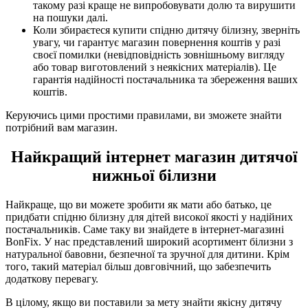
такому разі краще не випробовувати долю та вирушити
на пошуки далі.
Коли збираєтеся купити спідню дитячу білизну, зверніть
увагу, чи гарантує магазин повернення коштів у разі
своєї помилки (невідповідність зовнішньому вигляду
або товар виготовлений з неякісних матеріалів). Це
гарантія надійності постачальника та збереження ваших
коштів.
Керуючись цими простими правилами, ви зможете знайти
потрібний вам магазин.
Найкращий інтернет магазин дитячої
нижньої білизни
Найкраще, що ви можете зробити як мати або батько, це
придбати спідню білизну для дітей високої якості у надійних
постачальників. Саме таку ви знайдете в інтернет-магазині
BonFix. У нас представлений широкий асортимент білизни з
натуральної бавовни, безпечної та зручної для дитини. Крім
того, такий матеріал більш довговічний, що забезпечить
додаткову перевагу.
В цілому, якщо ви поставили за мету знайти якісну дитячу