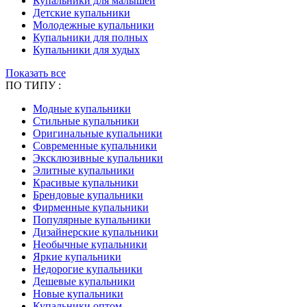
Купальники для малышей
Детские купальники
Молодежные купальники
Купальники для полных
Купальники для худых
Показать все
ПО ТИПУ :
Модные купальники
Стильные купальники
Оригинальные купальники
Современные купальники
Эксклюзивные купальники
Элитные купальники
Красивые купальники
Брендовые купальники
Фирменные купальники
Популярные купальники
Дизайнерские купальники
Необычные купальники
Яркие купальники
Недорогие купальники
Дешевые купальники
Новые купальники
Купальники оптом