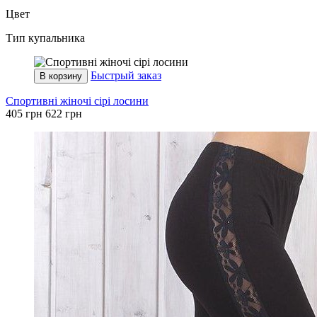
Цвет
Тип купальника
Быстрый заказ
В корзину
Спортивні жіночі сірі лосини
405
грн
622
грн