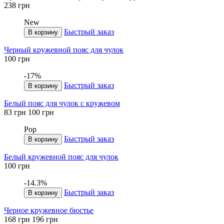
238
грн
New
Быстрый заказ
В корзину
Черный кружевной пояс для чулок
100
грн
-17%
Быстрый заказ
В корзину
Белый пояс для чулок с кружевом
83
грн
100
грн
Pop
Быстрый заказ
В корзину
Белый кружевной пояс для чулок
100
грн
-14.3%
Быстрый заказ
В корзину
Черное кружевное бюстье
168
грн
196
грн