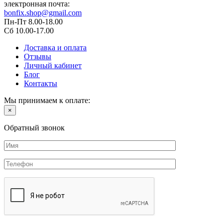
электронная почта:
bonfix.shop@gmail.com
Пн-Пт 8.00-18.00
Сб 10.00-17.00
Доставка и оплата
Отзывы
Личный кабинет
Блог
Контакты
Мы принимаем к оплате:
×
Обратный звонок