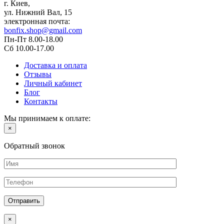
г. Киев,
ул. Нижний Вал, 15
электронная почта:
bonfix.shop@gmail.com
Пн-Пт 8.00-18.00
Сб 10.00-17.00
Доставка и оплата
Отзывы
Личный кабинет
Блог
Контакты
Мы принимаем к оплате:
×
Обратный звонок
×