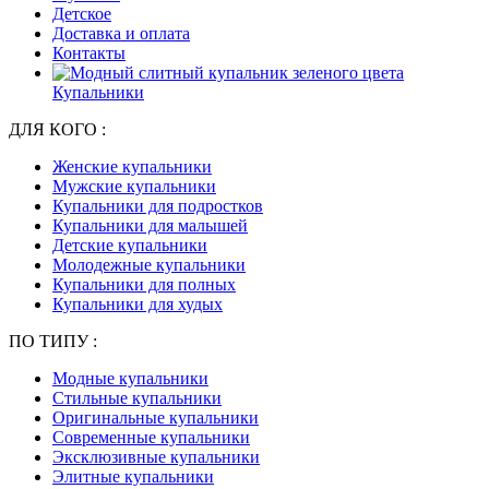
Детское
Доставка и оплата
Контакты
Купальники
ДЛЯ КОГО :
Женские купальники
Мужские купальники
Купальники для подростков
Купальники для малышей
Детские купальники
Молодежные купальники
Купальники для полных
Купальники для худых
ПО ТИПУ :
Модные купальники
Стильные купальники
Оригинальные купальники
Современные купальники
Эксклюзивные купальники
Элитные купальники