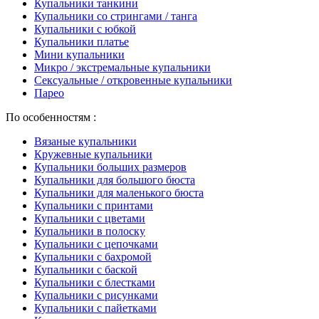
Купальники танкини
Купальники со стрингами / танга
Купальники с юбкой
Купальники платье
Мини купальники
Микро / экстремальные купальники
Сексуальные / откровенные купальники
Парео
По особенностям :
Вязаные купальники
Кружевные купальники
Купальники больших размеров
Купальники для большого бюста
Купальники для маленького бюста
Купальники с принтами
Купальники с цветами
Купальники в полоску
Купальники с цепочками
Купальники с бахромой
Купальники с баской
Купальники с блестками
Купальники с рисунками
Купальники с пайетками