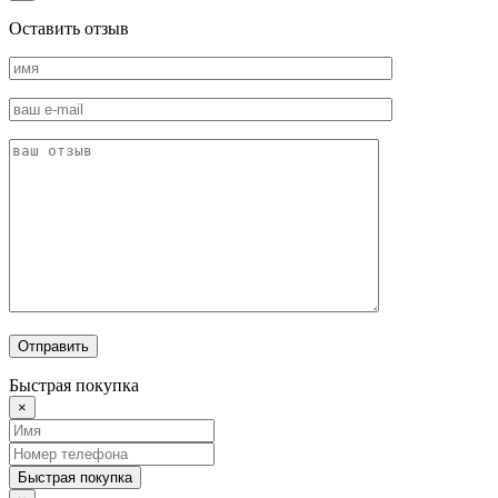
Оставить отзыв
Быстрая покупка
×
Быстрая покупка