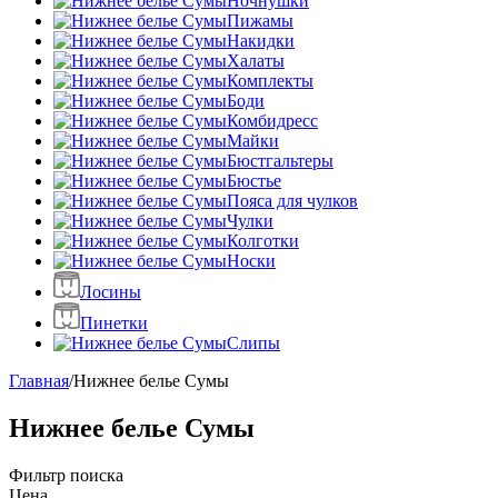
Ночнушки
Пижамы
Накидки
Халаты
Комплекты
Боди
Комбидресс
Майки
Бюстгальтеры
Бюстье
Пояса для чулков
Чулки
Колготки
Носки
Лосины
Пинетки
Слипы
Главная
/
Нижнее белье Сумы
Нижнее белье Сумы
Фильтр поиска
Цена