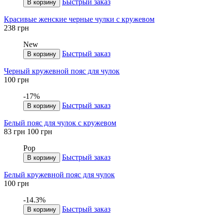
Быстрый заказ
В корзину
Красивые женские черные чулки с кружевом
238
грн
New
Быстрый заказ
В корзину
Черный кружевной пояс для чулок
100
грн
-17%
Быстрый заказ
В корзину
Белый пояс для чулок с кружевом
83
грн
100
грн
Pop
Быстрый заказ
В корзину
Белый кружевной пояс для чулок
100
грн
-14.3%
Быстрый заказ
В корзину