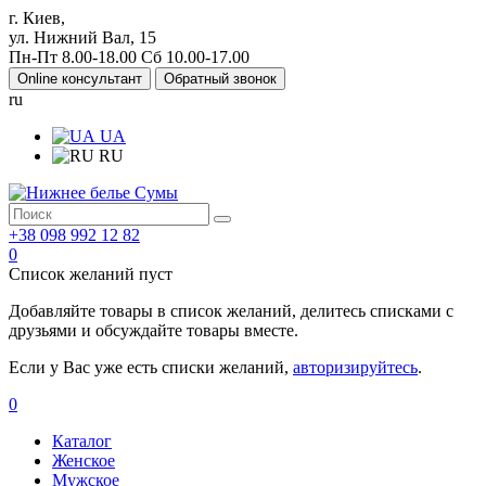
г. Киев,
ул. Нижний Вал, 15
Пн-Пт 8.00-18.00 Сб 10.00-17.00
Online консультант
Обратный звонок
ru
UA
RU
+38 098 992 12 82
0
Список желаний пуст
Добавляйте товары в список желаний, делитесь списками с
друзьями и обсуждайте товары вместе.
Если у Вас уже есть списки желаний,
авторизируйтесь
.
0
Каталог
Женское
Мужское