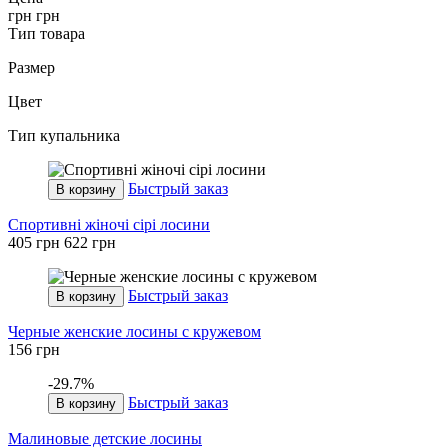
грн
грн
Тип товара
Размер
Цвет
Тип купальника
Быстрый заказ
В корзину
Спортивні жіночі сірі лосини
405
грн
622
грн
Быстрый заказ
В корзину
Черные женские лосины с кружевом
156
грн
-29.7%
Быстрый заказ
В корзину
Малиновые детские лосины