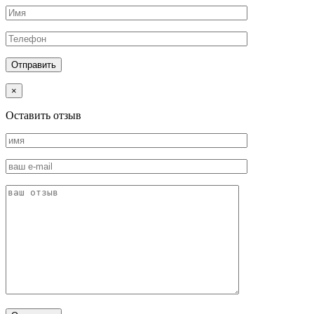
×
Оставить отзыв