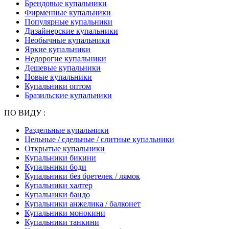
Брендовые купальники
Фирменные купальники
Популярные купальники
Дизайнерские купальники
Необычные купальники
Яркие купальники
Недорогие купальники
Дешевые купальники
Новые купальники
Купальники оптом
Бразильские купальники
ПО ВИДУ :
Раздельные купальники
Цельные / сдельные / слитные купальники
Открытые купальники
Купальники бикини
Купальники боди
Купальники без бретелек / лямок
Купальники халтер
Купальники бандо
Купальники анжелика / балконет
Купальники монокини
Купальники танкини